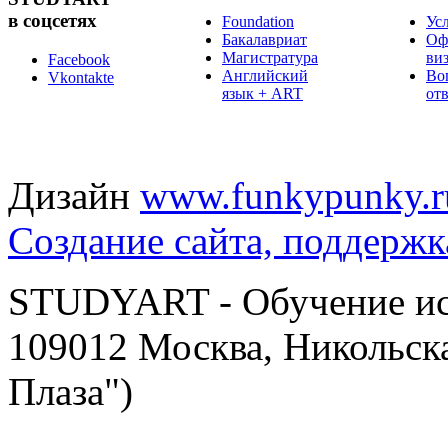
в соцсетях
Foundation
Ус
Бакалавриат
Оф
Магистратура
ви
Facebook
Английский
Во
Vkontakte
язык + ART
от
Дизайн
www.funkypunky.r
Создание сайта, поддержк
STUDYART - Обучение иск
109012 Москва, Никольска
Плаза")