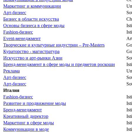
Маркетинг и коммуникации
Uni
Арт-бизнес
Sot
Бизнес в области искусства
Chr
Основы бизнеса в сфере моды
Is
Fashion-бизнес
Is
Event-менеджмент
Ar
Творческие и культурные индустрии – Pre-Masters
Go
Кураторство - магистратура
Go
Искусство и арт-рынки Азии
Sot
Бренд-менеджмент в сфере моды и предметов роскоши
Is
Реклама
Uni
Арт-бизнес
Sot
Арт-бизнес
Sot
Италия
Fashion-бизнес
Is
Развитие и продвижение моды
Is
Бренд-менеджмент
Is
Креативный директор
Is
Маркетинг в сфере моды
Ist
Коммуникации в моде
Ist