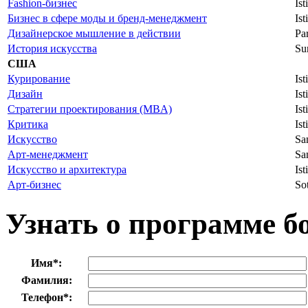
Fashion-бизнес
Ist
Бизнес в сфере моды и бренд-менеджмент
Ist
Дизайнерское мышление в действии
Par
История искусства
Su
США
Курирование
Ist
Дизайн
Ist
Стратегии проектирования (MBA)
Ist
Критика
Ist
Искусство
Sa
Арт-менеджмент
Sa
Искусство и архитектура
Ist
Арт-бизнес
Sot
Узнать о программе б
Имя
*
:
Фамилия:
Телефон
*
: