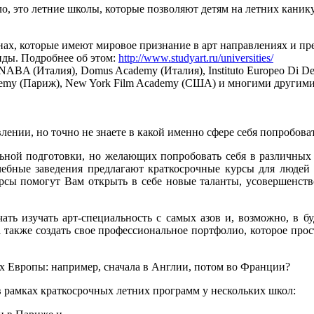
о, это летние школы, которые позволяют детям на летних канику
нах, которые имеют мировое признание в арт направлениях и п
ды. Подробнее об этом:
http://www.studyart.ru/universities/
(Италия), Domus Academy (Италия), Instituto Europeo Di Design (
Academy (Париж), New York Film Academy (США) и многими друг
лении, но точно не знаете в какой именно сфере себя попробовать
ьной подготовки, но желающих попробовать себя в различных 
ебные заведения предлагают краткосрочные курсы для людей 
курсы помогут Вам открыть в себе новые таланты, усовершенст
ать изучать арт-специальность с самых азов и, возможно, в 
 также создать свое профессиональное портфолио, которое про
х Европы: например, сначала в Англии, потом во Франции?
рамках краткосрочных летних программ у нескольких школ: