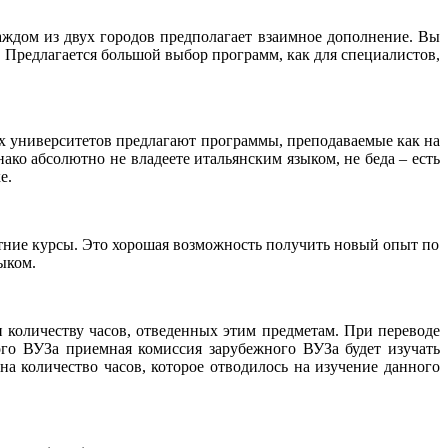
 каждом из двух городов предполагает взаимное дополнение. Вы
 Предлагается большой выбор программ, как для специалистов,
их университетов предлагают программы, преподаваемые как на
ако абсолютно не владеете итальянским языком, не беда – есть
е.
етние курсы. Это хорошая возможность получить новый опыт по
ыком.
 количеству часов, отведенных этим предметам. При переводе
ого ВУЗа приемная комиссия зарубежного ВУЗа будет изучать
на количество часов, которое отводилось на изучение данного