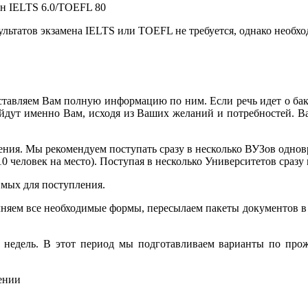
н IELTS 6.0/TOEFL 80
ьтатов экзамена IELTS или TOEFL не требуется, однако необходи
ставляем Вам полную информацию по ним. Если речь идет о бака
йдут именно Вам, исходя из Ваших желаний и потребностей. Ва
ия. Мы рекомендуем поступать сразу в несколько ВУЗов одноврем
10 человек на место). Поступая в несколько Университетов сра
имых для поступления.
лняем все необходимые формы, пересылаем пакеты документов в 
-6 недель. В этот период мы подготавливаем варианты по про
ении