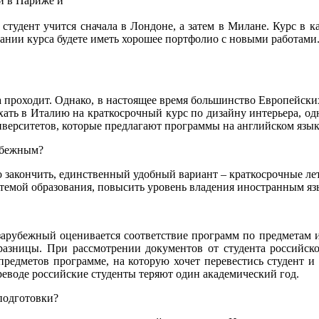
ли в Париже и
гда студент учится сначала в Лондоне, а затем в Милане. Курс в
чании курса будете иметь хорошее портфолио с новыми работами.
на проходит. Однако, в настоящее время большинство Европейск
хать в Италию на краткосрочный курс по дизайну интерьера, одн
верситетов, которые предлагают программы на английском язык
рубежным?
го закончить, единственный удобный вариант – краткосрочные л
темой образования, повысить уровень владения иностранным яз
 зарубежный оценивается соответствие программ по предметам и
 разницы. При рассмотрении документов от студента российск
 предметов программе, на которую хочет перевестись студент и 
реводе российские студенты теряют один академический год.
подготовки?