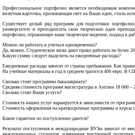
Профессиональное портфолио является необходимым компоне
визитная карточка, проливающая свет на Ваши идеи, стиль исп
Существует целый ряд программ для подготовки портфолио,
университете и преподносить свои творческие идеи препод
портфолио, отражающее ваше творческое видение, подход к ра
Можно ли работать и учиться одновременно?
Да, можно. Студенческие визы дают право работать не более 20
Какую сумму следует выделить на ежедневные расходы?
Ежедневные расходы зависят от страны пребывания. Как правило
На учебные материалы в год в среднем тратится 400 евро. В С
Сколько стоят программы бакалавриата?
Средняя стоимость программ магистратуры в Англии 18 000 – 22 
Сколько стоят Ваши услуги?
Стоимость наших услуг варьируется в зависимости от программ
Стоимость оформления на краткосрочные программы и курсы со
Какие гарантии по поступлению даются?
Результат поступления в международные ВУЗы зависит от мно
международных студентов, изменения внутренней политик