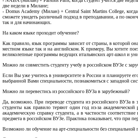
- NABA (Милан) + Parsons Paris, когда студент учится две неде
две недели в Милане;
- Domus Academy (Милан) + Central Saint Martins College, ко
сможете увидеть различный подход в преподавании, а по окон
так и для начинающих.
На каком языке проходит обучение?
Как правило, язык программы зависит от страны, в которой о
местном языке так и на английском. К примеру, Вы хотите пое
великолепные программы ведущих итальянских арт-школ и уни
Можно ли совместить студенту учебу в российском ВУЗе с за
Если Вы уже учитесь в университете в России и планируете е
выбранной Вами специальности, познакомиться с западной сис
Можно ли перевестись из российского ВУЗа в зарубежный?
Да, возможно. При переводе студента из российского ВУЗа в
студенты как правило теряют один год из-за академической
академическую справку студента, а в частности соответствие
предмета в российском ВУЗе. Практика показывает, что при пе
Возможно ли обучение на арт-специальности без специальной 