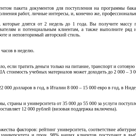
нтом пакета документов для поступления на программы бака
олнения работ, личные интересы, и, конечно же, профессиональ
 которые длятся от 2 недель до 1 года. Вы получите массу п
авателям и потенциальным клиентам, а также выполните ряд и
боте и неповторимый авторский стиль.
 часов в неделю.
, если тратить деньги только на питание, транспорт и сотовую 
ША стоимость учебных материалов может доходить до 2 000 – 3 
000 долларов в год, в Италии 8 000 – 15 000 евро в год, в Нидер
ы, страны и университета от 35 000 до 55 000 за услуги поступ
ставляет 12 000 рублей (визовая поддержка включена).
жества факторов: рейтинг университета, соответствие абитурие
и университета и проч. 98% наших клиентов поступают в в