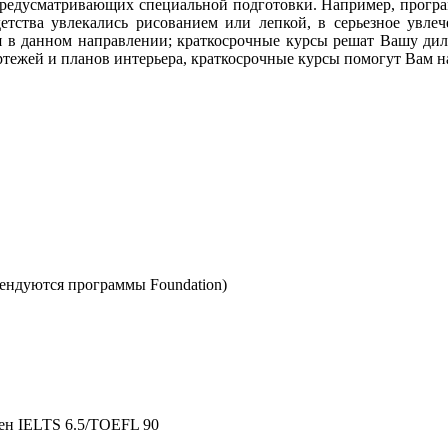
предусматривающих специальной подготовки. Например, программ
етства увлекались рисованием или лепкой, в серьезное увлече
ия в данном направлении; краткосрочные курсы решат Вашу дил
тежей и планов интерьера, краткосрочные курсы помогут Вам нач
мендуются программы Foundation)
ен IELTS 6.5/TOEFL 90