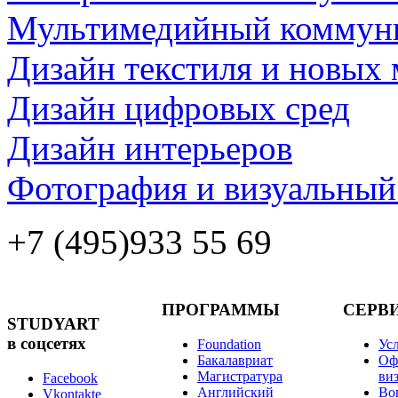
Мультимедийный коммун
Дизайн текстиля и новых 
Дизайн цифровых сред
Дизайн интерьеров
Фотография и визуальный
+7 (495)
933 55 69
ПРОГРАММЫ
СЕРВ
STUDYART
в соцсетях
Foundation
Ус
Бакалавриат
Оф
Магистратура
ви
Facebook
Английский
Во
Vkontakte