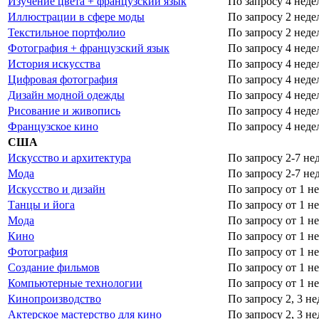
Изучение цвета + французский язык
По запросу
4 неде
Иллюстрации в сфере моды
По запросу
2 неде
Текстильное портфолио
По запросу
2 неде
Фотография + французский язык
По запросу
4 неде
История искусства
По запросу
4 неде
Цифровая фотография
По запросу
4 неде
Дизайн модной одежды
По запросу
4 неде
Рисование и живопись
По запросу
4 неде
Французское кино
По запросу
4 неде
США
Искусство и архитектура
По запросу
2-7 не
Мода
По запросу
2-7 не
Искусство и дизайн
По запросу
от 1 н
Танцы и йога
По запросу
от 1 н
Мода
По запросу
от 1 н
Кино
По запросу
от 1 н
Фотография
По запросу
от 1 н
Создание фильмов
По запросу
от 1 н
Компьютерные технологии
По запросу
от 1 н
Кинопроизводство
По запросу
2, 3 н
Актерское мастерство для кино
По запросу
2, 3 н