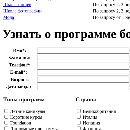
Школа танцев
По запросу
2, 3 н
Школа фотографии
По запросу
2, 3 н
Мода
По запросу
от 1 н
Узнать о программе б
Имя
*
:
Фамилия:
Телефон
*
:
E-mail
*
:
Возраст:
Дата заезда:
Типы программ
Страны
Летние каникулы
Великобритания
Короткие курсы
Италия
Foundation
Испания
Дипломные программы
Франция