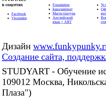
в соцсетях
Foundation
Ус
Бакалавриат
Оф
Магистратура
ви
Facebook
Английский
Во
Vkontakte
язык + ART
от
Дизайн
www.funkypunky.r
Создание сайта, поддержк
STUDYART - Обучение иск
109012 Москва, Никольска
Плаза")