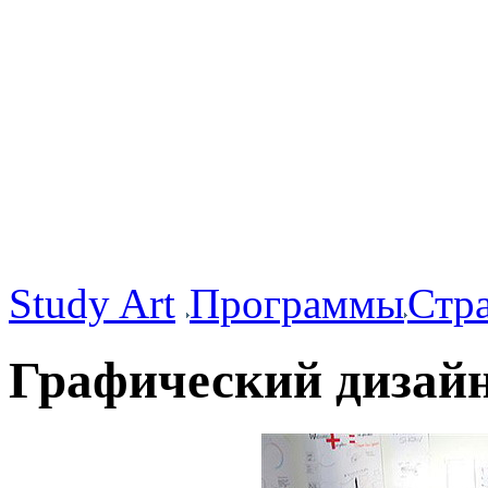
Study Art
Программы
Стр
Графический дизай