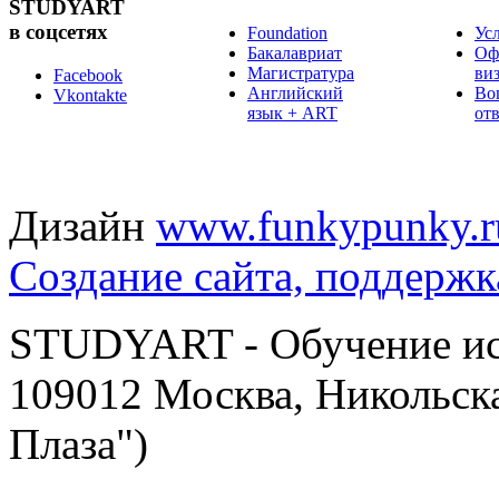
STUDYART
в соцсетях
Foundation
Ус
Бакалавриат
Оф
Магистратура
ви
Facebook
Английский
Во
Vkontakte
язык + ART
от
Дизайн
www.funkypunky.r
Создание сайта, поддержк
STUDYART - Обучение иск
109012 Москва, Никольска
Плаза")