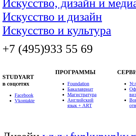
Искусство, дизайн и меди
Искусство и дизайн
Искусство и культура
+7 (495)
933 55 69
ПРОГРАММЫ
СЕРВ
STUDYART
в соцсетях
Foundation
Ус
Бакалавриат
Оф
Магистратура
ви
Facebook
Английский
Во
Vkontakte
язык + ART
от