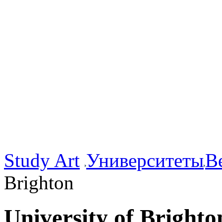
Study Art
Университеты
В
Brighton
University of Brighto