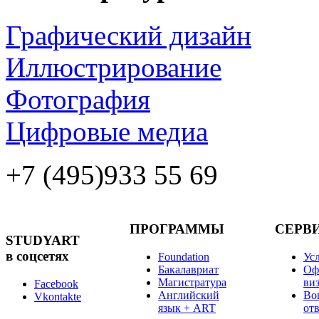
Графический дизайн
Иллюстрирование
Фотография
Цифровые медиа
+7 (495)
933 55 69
ПРОГРАММЫ
СЕРВ
STUDYART
в соцсетях
Foundation
Ус
Бакалавриат
Оф
Магистратура
ви
Facebook
Английский
Во
Vkontakte
язык + ART
от