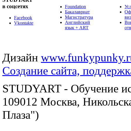
в соцсетях
Foundation
Ус
Бакалавриат
Оф
Магистратура
ви
Facebook
Английский
Во
Vkontakte
язык + ART
от
Дизайн
www.funkypunky.r
Создание сайта, поддержк
STUDYART - Обучение иск
109012 Москва, Никольска
Плаза")