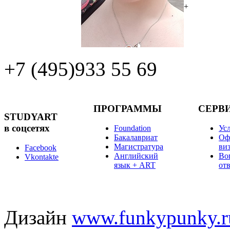
+
+7 (495)
933 55 69
ПРОГРАММЫ
СЕРВ
STUDYART
в соцсетях
Foundation
Ус
Бакалавриат
Оф
Магистратура
ви
Facebook
Английский
Во
Vkontakte
язык + ART
от
Дизайн
www.funkypunky.r