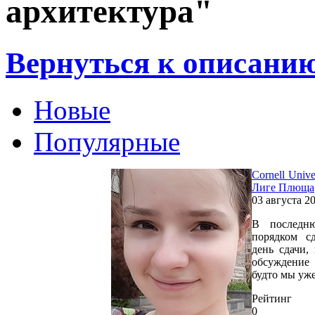
архитектура"
Вернуться к описани
Новые
Популярные
Cornell Univ
Лиге Плюща
03 августа 2
В последн
порядком с
день сдачи,
обсуждение
будто мы уж
Рейтинг
0