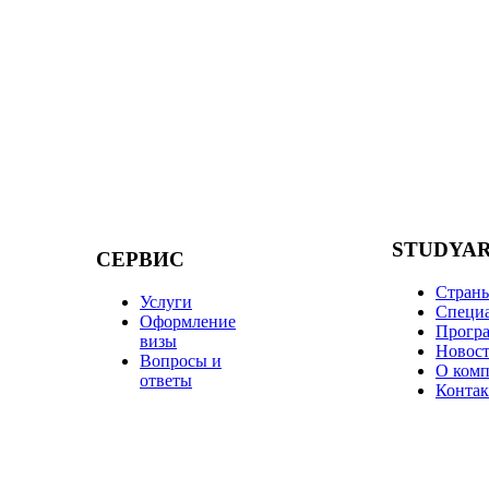
STUDYA
СЕРВИС
Стран
Услуги
Специ
Оформление
Прогр
визы
Новос
Вопросы и
О ком
ответы
Конта