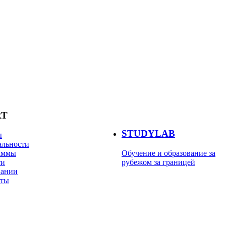
RT
STUDYLAB
ы
альности
аммы
Обучение и образование за
ти
рубежом за границей
пании
кты