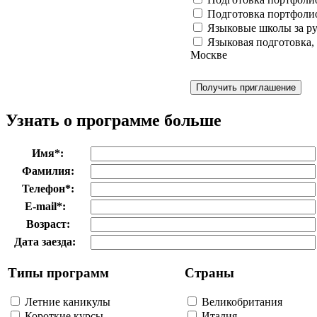
Подготовка портфоли
Языковые школы за р
Языковая подготовка, 
Москве
Узнать о программе больше
Имя
*
:
Фамилия:
Телефон
*
:
E-mail
*
:
Возраст:
Дата заезда:
Типы программ
Страны
Летние каникулы
Великобритания
Короткие курсы
Италия